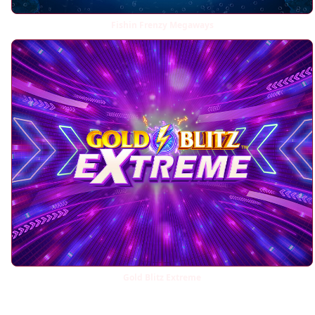
Fishin Frenzy Megaways
Gold Blitz Extreme