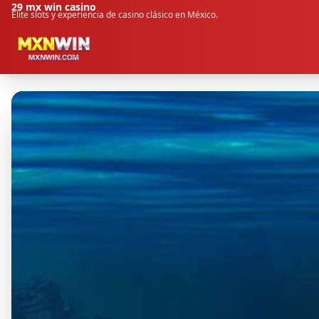
29 mx win casino
Elite slots y experiencia de casino clásico en México.