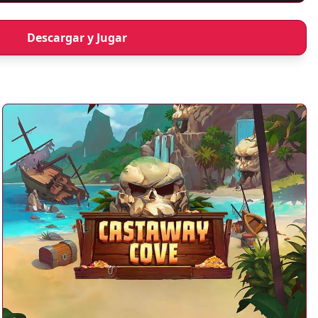
Descargar y Jugar