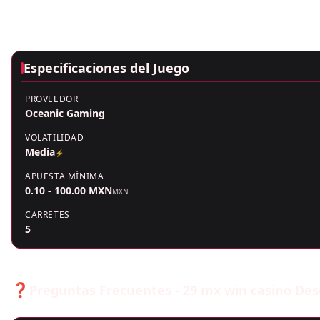
Especificaciones del Juego
PROVEEDOR
Oceanic Gaming
VOLATILIDAD
Media
⚡
APUESTA MÍNIMA
0.10 - 100.00 MXN
MXN
CARRETES
5
❓
Preguntas Frecuentes - 29 mx win casino Des