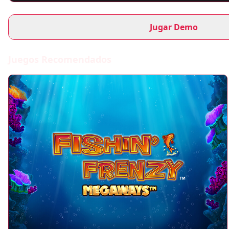
Jugar Demo
Juegos Recomendados