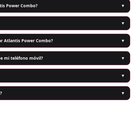
antis Power Combo?
▼
▼
ar Atlantis Power Combo?
▼
e mi teléfono móvil?
▼
▼
)?
▼