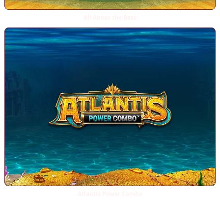
All About the Bass
Atlantis Power Combo