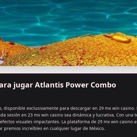
ara jugar Atlantis Power Combo
o, disponible exclusivamente para descargar en 29 mx win casino
ada sesión en 23 mx win casino sea dinámica y lucrativa. Con una t
efectos visuales impactantes. La plataforma de 29 mx win casino a
ar premios increíbles en cualquier lugar de México.