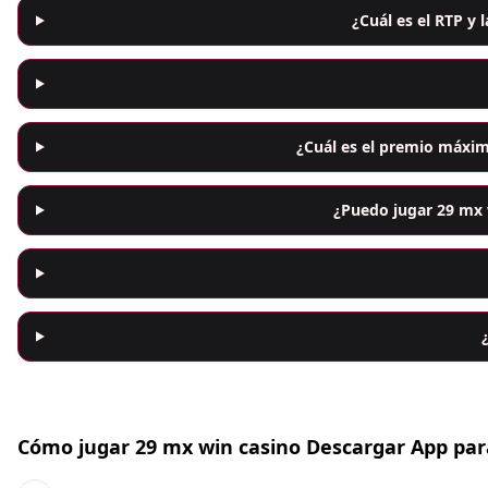
¿Cuál es el RTP y
¿Cuál es el premio máxi
¿Puedo jugar 29 mx 
Cómo jugar 29 mx win casino Descargar App par