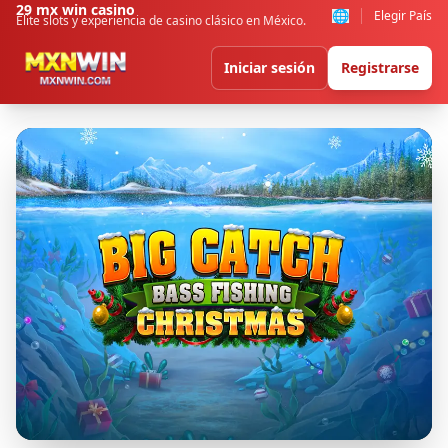
29 mx win casino
🌐
Elegir País
Elite slots y experiencia de casino clásico en México.
Iniciar sesión
Registrarse
💰
11/06/2026 Juan*** gano 30,500 MXN 💰