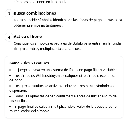
símbolos se alineen en la pantalla.
Busca combinaciones
3
Logra coincidir símbolos idénticos en las líneas de pago activas para
obtener premios instantáneos.
Activa el bono
4
Consigue los símbolos especiales de Búfalo para entrar en la ronda
de giros gratis y multiplicar tus ganancias.
Game Rules & Features
El juego se basa en un sistema de líneas de pago fijas y variables.
Los símbolos Wild sustituyen a cualquier otro símbolo excepto al
de bono.
Los giros gratuitos se activan al obtener tres o más símbolos de
dispersión.
Todas las apuestas deben confirmarse antes de iniciar el giro de
los rodillos.
El pago final se calcula multiplicando el valor de la apuesta por el
multiplicador del símbolo.