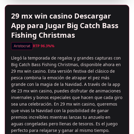
▶
29 mx win casino Descargar
App para Jugar Big Catch Bass
Fishing Christmas
Aristocrat
RTP 96.3%%
Llegó la temporada de regalos y grandes capturas con
Big Catch Bass Fishing Christmas, disponible ahora en
29 mx win casino. Esta versión festiva del clásico de
pesca combina la emoción de atrapar el pez más
grande con la magia de la Navidad. A través de la app
de 23 mx win casino, puedes disfrutar de animaciones
invernales y bonos especiales que hacen que cada giro
sea una celebración. En 29 mx win casino, queremos
que vivas la Navidad con la posibilidad de ganar
premios increíbles mientras lanzas tu anzuelo en
aguas congeladas pero llenas de tesoros. Es el juego
perfecto para relajarse y ganar al mismo tiempo.