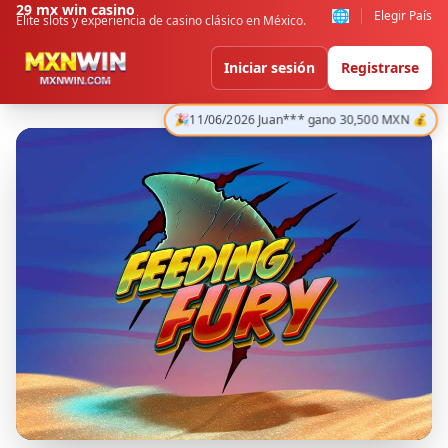
29 mx win casino
🌐
Elegir País
Elite slots y experiencia de casino clásico en México.
Iniciar sesión
Registrarse
🎉
11/06/2026 Juan*** gano 30,500 MXN 💰