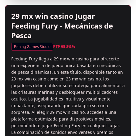
▶
29 mx win casino Jugar
Feeding Fury - Mecánicas de
Pesca
Fishing Games Studio
RTP 95.8%%
Feeding Fury llega a 29 mx win casino para ofrecerte
una experiencia de juego única basada en mecánicas
de pesca dinámicas. En este título, disponible tanto en
29 mx win casino como en 23 mx win casino, los
jugadores deben utilizar su estrategia para alimentar a
las criaturas marinas y desbloquear multiplicadores
ocultos. La jugabilidad es intuitiva y visualmente
impactante, asegurando que cada giro sea una
sorpresa. Al elegir 29 mx win casino, accedes a una
plataforma optimizada para dispositivos móviles,
permitiéndote jugar Feeding Fury en cualquier lugar.
La combinación de sonidos envolventes y premios