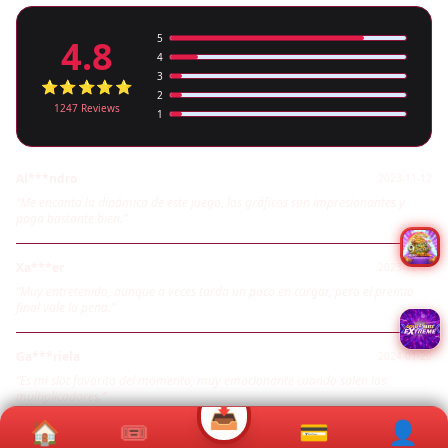
5
4.8
4
3
⭐⭐⭐⭐⭐
2
1247 Reviews
1
Al***ndro
2023-11-12
“Me encanta la dinámica de este juego, los gráficos son impresionantes y
paga bastante bien.”
Xa***er
2023-12-05
“Muy entretenido, aunque a veces tarda un poco en cargar, pero el premio
final vale la pena.”
Ga***riela
2024-01-20
“Es mi slot favorito del momento, muy emocionante cuando salen los
multiplicadores.”
📥
Navegación Inferior 29 mx win casino
🏠
🎟️
💳
👤