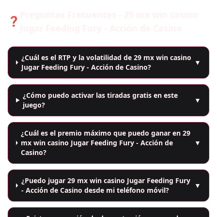
Preguntas Frecuentes - 29 mx win casino
❓
Jugar Feeding Fury - Acción de Casino
¿Cuál es el RTP y la volatilidad de 29 mx win casino
▼
Jugar Feeding Fury - Acción de Casino?
¿Cómo puedo activar las tiradas gratis en este
▼
juego?
¿Cuál es el premio máximo que puedo ganar en 29
mx win casino Jugar Feeding Fury - Acción de
▼
Casino?
¿Puedo jugar 29 mx win casino Jugar Feeding Fury
▼
- Acción de Casino desde mi teléfono móvil?