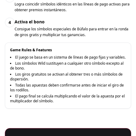
Logra coincidir símbolos idénticos en las líneas de pago activas para
obtener premios instantáneos.
Activa el bono
4
Consigue los símbolos especiales de Búfalo para entrar en la ronda
de giros gratis y multiplicar tus ganancias.
Game Rules & Features
El juego se basa en un sistema de líneas de pago fijas y variables.
Los símbolos Wild sustituyen a cualquier otro símbolo excepto al
de bono.
Los giros gratuitos se activan al obtener tres o más símbolos de
dispersión.
Todas las apuestas deben confirmarse antes de iniciar el giro de
los rodillos.
El pago final se calcula multiplicando el valor de la apuesta por el
multiplicador del símbolo.