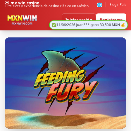
29 mx win casino
🌐
Elegir País
Elite slots y experiencia de casino clásico en México.
Iniciar sesión
Registrarse
✅
11/06/2026 Juan*** gano 30,500 MXN 💰