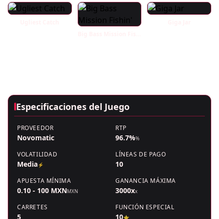
Ugliest Catch
Giga Jar
Big Bass Mission Fishin'
Especificaciones del Juego
PROVEEDOR
RTP
Novomatic
96.7%
%
VOLATILIDAD
LÍNEAS DE PAGO
Media
10
⚡
APUESTA MÍNIMA
GANANCIA MÁXIMA
0.10 - 100 MXN
3000x
MXN
x
CARRETES
FUNCIÓN ESPECIAL
5
10
⭐