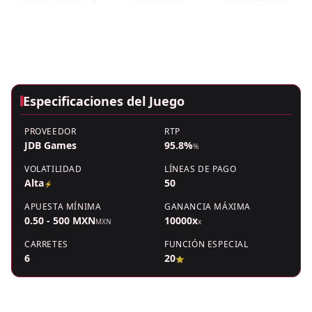
Especificaciones del Juego
PROVEEDOR
RTP
JDB Games
95.8%
%
VOLATILIDAD
LÍNEAS DE PAGO
Alta
50
⚡
APUESTA MÍNIMA
GANANCIA MÁXIMA
0.50 - 500 MXN
10000x
MXN
x
CARRETES
FUNCIÓN ESPECIAL
6
20
⭐