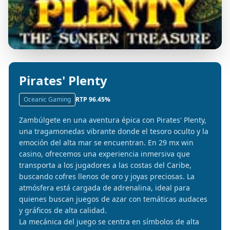
▶
Pirates' Plenty
Oceanic Gaming
RTP 96.45%
Zambúlgete en una aventura épica con Pirates' Plenty,
una tragamonedas vibrante donde el tesoro oculto y la
emoción del alta mar se encuentran. En 29 mx win
casino, ofrecemos una experiencia inmersiva que
transporta a los jugadores a las costas del Caribe,
buscando cofres llenos de oro y joyas preciosas. La
atmósfera está cargada de adrenalina, ideal para
quienes buscan juegos de azar con temáticas audaces
y gráficos de alta calidad.
La mecánica del juego se centra en símbolos de alta