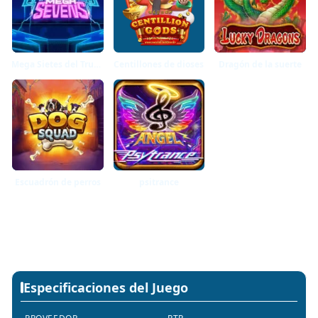
Mega Sietes del Trueno
Centillones de dioses
Dragón de la suerte
Escuadrón de perros
psitrance
Especificaciones del Juego