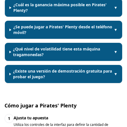
¿Cuál es la ganancia máxima posible en Pirates'
▼
Plenty?
¿Se puede jugar a Pirates' Plenty desde el teléfono
▼
móvil?
¿Qué nivel de volatilidad tiene esta máquina
▼
tragamonedas?
¿Existe una versión de demostración gratuita para
▼
probar el juego?
Cómo jugar a Pirates' Plenty
Ajusta tu apuesta
1
Utiliza los controles de la interfaz para definir la cantidad de