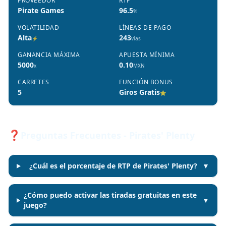
PROVEEDOR
RTP
Pirate Games
96.5
%
VOLATILIDAD
LÍNEAS DE PAGO
Alta
243
⚡
vías
GANANCIA MÁXIMA
APUESTA MÍNIMA
5000
0.10
x
MXN
CARRETES
FUNCIÓN BONUS
5
Giros Gratis
⭐
❓
Preguntas Frecuentes - Pirates' Plenty
¿Cuál es el porcentaje de RTP de Pirates' Plenty?
▼
¿Cómo puedo activar las tiradas gratuitas en este
▼
juego?