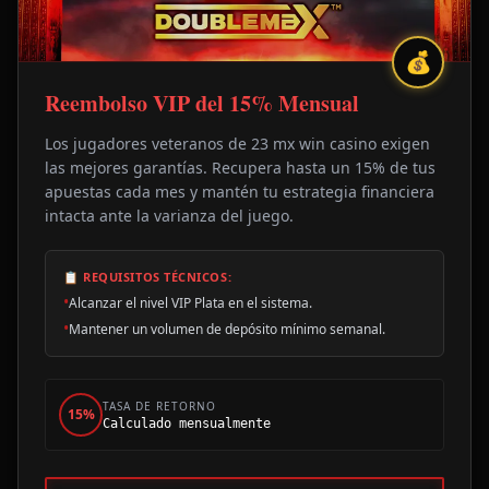
💰
Reembolso VIP del 15% Mensual
Los jugadores veteranos de 23 mx win casino exigen
las mejores garantías. Recupera hasta un 15% de tus
apuestas cada mes y mantén tu estrategia financiera
intacta ante la varianza del juego.
📋 REQUISITOS TÉCNICOS:
•
Alcanzar el nivel VIP Plata en el sistema.
•
Mantener un volumen de depósito mínimo semanal.
TASA DE RETORNO
15%
Calculado mensualmente