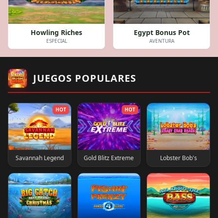
Howling Riches
Egypt Bonus Pot
ESPECIAL
AVENTURA
JUEGOS POPULARES
HOT
HOT
Savannah Legend
Gold Blitz Extreme
Lobster Bob's