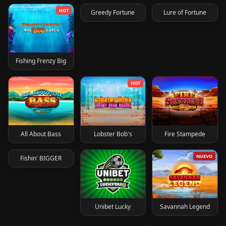
HOT
NUEVO
LIKE
Greedy Fortune
Lure of Fortune
Fishing Frenzy Big
HOT
All About Bass
Lobster Bob's
Fire Stampede
NUEVO
Fishin' BIGGER
Unibet Lucky
Savannah Legend