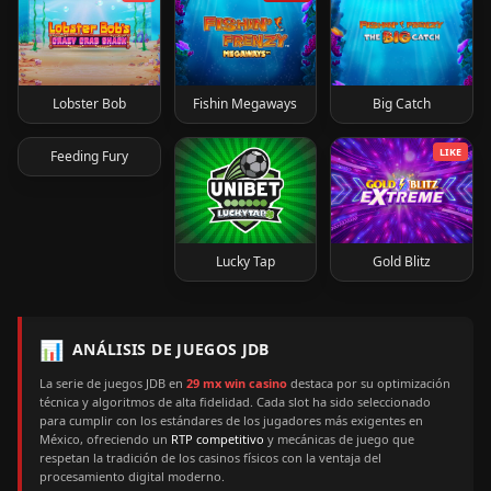
Lobster Bob
Fishin Megaways
Big Catch
LIKE
Feeding Fury
Lucky Tap
Gold Blitz
📊
ANÁLISIS DE JUEGOS JDB
La serie de juegos JDB en
29 mx win casino
destaca por su optimización
técnica y algoritmos de alta fidelidad. Cada slot ha sido seleccionado
para cumplir con los estándares de los jugadores más exigentes en
México, ofreciendo un
RTP competitivo
y mecánicas de juego que
respetan la tradición de los casinos físicos con la ventaja del
procesamiento digital moderno.