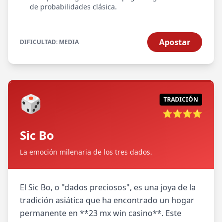
de probabilidades clásica.
Apostar
DIFICULTAD: MEDIA
🎲
TRADICIÓN
⭐⭐⭐⭐
Sic Bo
La emoción milenaria de los tres dados.
El Sic Bo, o "dados preciosos", es una joya de la
tradición asiática que ha encontrado un hogar
permanente en **23 mx win casino**. Este