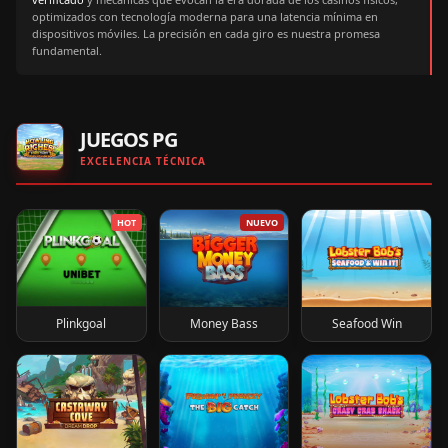
optimizados con tecnología moderna para una latencia mínima en
dispositivos móviles. La precisión en cada giro es nuestra promesa
fundamental.
JUEGOS PG
EXCELENCIA TÉCNICA
HOT
NUEVO
Plinkgoal
Money Bass
Seafood Win