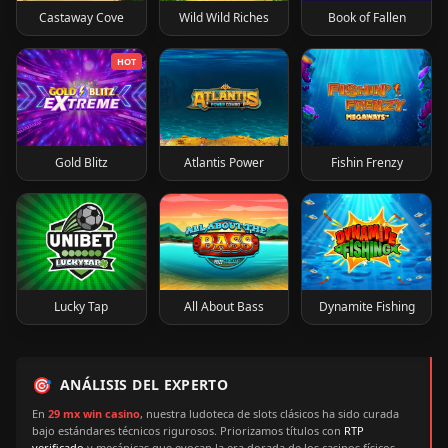
Castaway Cove
Wild Wild Riches
Book of Fallen
HOT
Gold Blitz
Atlantis Power
Fishin Frenzy
Lucky Tap
All About Bass
Dynamite Fishing
🎯
ANÁLISIS DEL EXPERTO
En
29 mx win casino
, nuestra ludoteca de slots clásicos ha sido curada
bajo estándares técnicos rigurosos. Priorizamos títulos con
RTP
verificado
y mecánicas que evocan la era dorada de los casinos físicos,