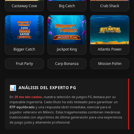
Castaway Cove
Big Catch
Crab Shack
Bigger Catch
Jackpot King
Atlantis Power
Fruit Party
Carp Bonanza
Mission Fishin
📊
ANÁLISIS DEL EXPERTO PG
En
29 mx win casino
, nuestra selección de juegos PG destaca por su
impecable ingeniería. Cada título ha sido testeado para garantizar un
RTP equilibrado
y una respuesta táctil inmediata, esencial para el
jugador veterano en México. Estas tragamonedas combinan mecánicas
tradicionales con algoritmos de última generación para una experiencia
de juego justa y altamente profesional.