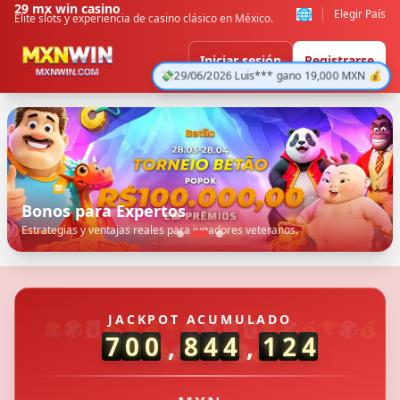
29 mx win casino
🌐
Elegir País
Elite slots y experiencia de casino clásico en México.
💸
29/06/2026 Luis*** gano 19,000 MXN 💰
Iniciar sesión
Registrarse
Acceso Móvil Seguro
Optimización total para dispositivos Android e iOS.
29/06/2026 Lui*** retiro exitoso 11,600 MXN ✅
29/06/2026 Luis*** gano 19,000 MXN 💰
29/06/2026 LuisS*** recibio bono 700 MXN 🎉
JACKPOT ACUMULADO
🎰
🎲
🃏
💰
🏆
💰
🏆
🎰
🎲
🃏
🃏
🎰
🎲
💰
🏆
🎲
💰
7
0
0
,
9
2
2
,
1
3
7
29/06/2026 LuisJ*** recibio reembolso 1,180 MXN 💵
🏆
🎰
🎲
🎰
🎲
🃏
💰
🏆
29/06/2026 LuisX*** pego el jackpot de 203,000 MXN 🚀
29/06/2026 LuisA*** retiro exitoso 5,500 MXN 💸