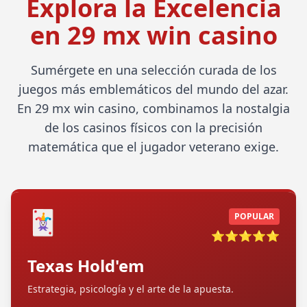
Explora la Excelencia
en 29 mx win casino
Sumérgete en una selección curada de los
juegos más emblemáticos del mundo del azar.
En 29 mx win casino, combinamos la nostalgia
de los casinos físicos con la precisión
matemática que el jugador veterano exige.
🃏
POPULAR
⭐⭐⭐⭐⭐
Texas Hold'em
Estrategia, psicología y el arte de la apuesta.