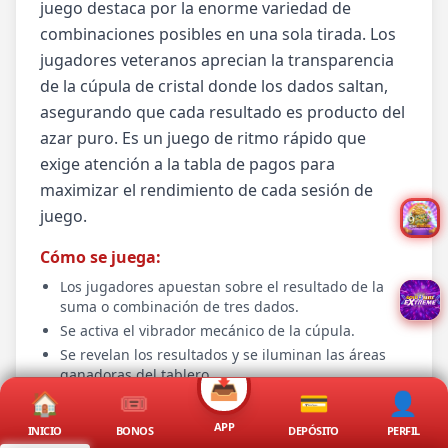
juego destaca por la enorme variedad de
combinaciones posibles en una sola tirada. Los
jugadores veteranos aprecian la transparencia
de la cúpula de cristal donde los dados saltan,
asegurando que cada resultado es producto del
azar puro. Es un juego de ritmo rápido que
exige atención a la tabla de pagos para
maximizar el rendimiento de cada sesión de
juego.
Cómo se juega:
Los jugadores apuestan sobre el resultado de la
suma o combinación de tres dados.
Se activa el vibrador mecánico de la cúpula.
Se revelan los resultados y se iluminan las áreas
ganadoras del tablero.
📥
Navegación Inferior 29 mx win casino
🏠
🎟️
💳
👤
Las apuestas al "Triple Específico" ofrecen los
premios más altos del casino.
APP
INICIO
BONOS
DEPÓSITO
PERFIL